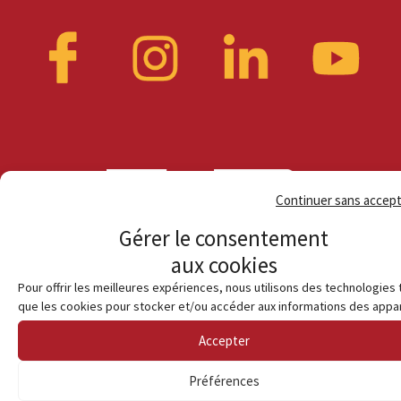
Continuer sans accep
Gérer le consentement
aux cookies
Pour offrir les meilleures expériences, nous utilisons des technologies 
que les cookies pour stocker et/ou accéder aux informations des appar
Accepter
© Habiter en terre catalane
Préférences
Politique de cookies (UE)
Mentions légales
Contact
Solidarité