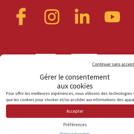
Continuer sans accep
Gérer le consentement
aux cookies
Pour offrir les meilleures expériences, nous utilisons des technologies 
que les cookies pour stocker et/ou accéder aux informations des appar
Accepter
© Habiter en terre catalane
Préférences
Politique de cookies (UE)
Mentions légales
Contact
Solidarité
avec l’Ukraine
Politique de cookies