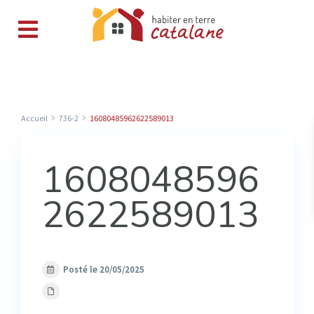
Accueil
736-2
16080485962622589013
1608048596
2622589013
Posté le 20/05/2025