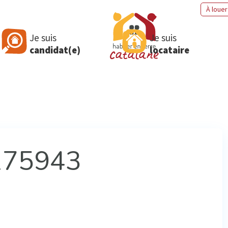
À louer
Je suis
Je suis
candidat(e)
locataire
175943