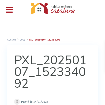
Accueil
V007
PXL_20250107_152334092
PXL_202501
07_1523340
92
Posté le 14/01/2025